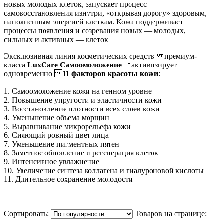
новых молодых клеток, запускает процесс
самовосстановления изнутри, «открывая дорогу» здоровым,
наполненным энергией клеткам. Кожа поддерживает
процессы появления и созревания новых — молодых,
сильных и активных — клеток.
Эксклюзивная линия косметических средств премиум-
класса
LuxCare Самоомоложение
активизирует
одновременно
11 факторов красоты кожи
:
1. Самоомоложение кожи на генном уровне
2. Повышение упругости и эластичности кожи
3. Восстановление плотности всех слоев кожи
4. Уменьшение объема морщин
5. Выравнивание микрорельефа кожи
6. Сияющий ровный цвет лица
7. Уменьшение пигментных пятен
8. Заметное обновление и регенерация клеток
9. Интенсивное увлажнение
10. Увеличение синтеза коллагена и гиалуроновой кислоты
11. Длительное сохранение молодости
Сортировать:
Товаров на странице: