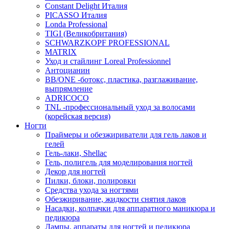
Constant Delight Италия
PICASSO Италия
Londa Professional
TIGI (Великобритания)
SCHWARZKOPF PROFESSIONAL
MATRIX
Уход и стайлинг Loreal Professionnel
Антоцианин
BB/ONE -ботокс, пластика, разглаживание,
выпрямление
ADRICOCO
TNL -профессиональный уход за волосами
(корейская версия)
Ногти
Праймеры и обезжириватели для гель лаков и
гелей
Гель-лаки, Shellac
Гель, полигель для моделирования ногтей
Декор для ногтей
Пилки, блоки, полировки
Средства ухода за ногтями
Обезжиривание, жидкости снятия лаков
Насадки, колпачки для аппаратного маникюра и
педикюра
Лампы, аппараты для ногтей и педикюра