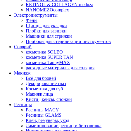
RETINOL & COLLAGEN meduza
NANOMEZOcomplex
Электроинструменты
Фены
Щипцы для укладки
Плойки для завивки
Машинки для стрижки
Приборы для стерилизации инструментов
Солярий
косметика SOLEO
косметика SUPER TAN
косметика TannyMAX
расходные материалы для солярия
Макияж
Всё для бровей
Декорирование глаз
Косметика для губ
Макияж лица
Кисти , кейсы, спонжи
Ресницы
Ресницы MACY
Ресницы GLAMS
Клеи, ремуверы, уход
Ламинирование ресниц и биозавивка
Инструменты для ресниц