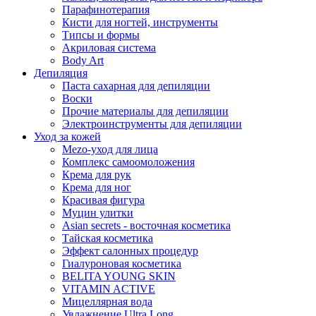
Парафинотерапия
Кисти для ногтей, инструменты
Типсы и формы
Акриловая система
Body Art
Депиляция
Паста сахарная для депиляции
Воски
Прочие материалы для депиляции
Электроинструменты для депиляции
Уход за кожей
Mezo-уход для лица
Комплекс самоомоложения
Крема для рук
Крема для ног
Красивая фигура
Муцин улитки
Asian seсrets - восточная косметика
Тайская косметика
Эффект салонных процедур
Гиалуроновая косметика
BELITA YOUNG SKIN
VITAMIN ACTIVE
Мицеллярная вода
Увлажнение Ultra Long