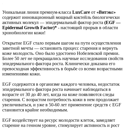
Уникальная линия премиум-класса
LuxCare
от
«Витэкс»
содержит инновационный мощный коктейль биологически
активных молекул — эпидермальный фактор роста
(EGF —
Epidermal Growth Factor)*
- настоящий прорыв в области
хронобиологии кожи!
Открытие EGF стало первым шагом на пути осуществления
заветной мечты — остановить процесс старения и вернуть
коже молодость. Оно было удостоено Нобелевской премии.
Более 50 лет не прекращались научные исследования свойств
эпидермального фактора роста. Клинически доказана его
превосходная эффективность в борьбе со всеми возрастными
изменениями кожи.
EGF содержится в организме каждого человека, недостаток
эпидермального фактора роста начинает наблюдаться в
возрасте от 30 до 40 лет, когда на коже появляются следы
старения. С возрастом потребность кожи в нем продолжает
увеличиваться, и уже в 50-60 лет применение средств с EGF
становится крайне необходимым.
EGF воздействует на ресурс молодости клеток, замедляет
старение на генном уровне, стимулирует активность и рост