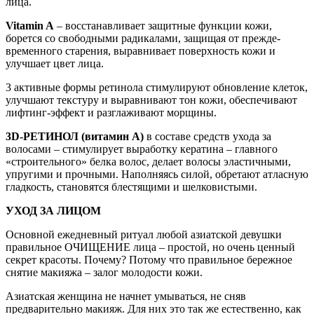
лица.
Vitamin A
– восстанавливает защитные функции кожи,
борется со свободными радикалами, защищая от прежде-
временного старения, выравнивает поверхность кожи и
улучшает цвет лица.
3 активные формы ретинола стимулируют обновление клеток,
улучшают текстуру и выравнивают тон кожи, обеспечивают
лифтинг-эффект и разглаживают морщины.
3D-РЕТИНОЛ (витамин А)
в составе средств ухода за
волосами – стимулирует выработку кератина – главного
«строительного» белка волос, делает волосы эластичными,
упругими и прочными. Наполняясь силой, обретают атласную
гладкость, становятся блестящими и шелковистыми.
УХОД ЗА ЛИЦОМ
Основной ежедневный ритуал любой азиатской девушки
правильное ОЧИЩЕНИЕ лица – простой, но очень ценный
секрет красоты. Почему? Потому что правильное бережное
снятие макияжа – залог молодости кожи.
Азиатская женщина не начнет умываться, не сняв
предварительно макияж. Для них это так же естественно, как