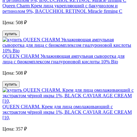
Queen Charm Крем лица укрепляющий с бакучиолом и
ретинолом 9%, BACUCHIOL RETINOL Miracle firming C
Цена:
508
₽
купить
QUEEN CHARM Увлажняющая ампульная сыворотка для
лица с биокомплексом гиалуроновой кислоты 10% Bio
Цена:
508
₽
купить
QUEEN CHARM. Крем для лица омолаживающий с
экстрактом чёрной икры 1%, BLACK CAVIAR AGE CREAM
[10,
Цена:
357
₽