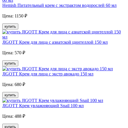
Hemish Питательный крем с экстрактом водорослей 60 мл
Цена:
1150
₽
купить
JIGOTT Крем для лица с азиатской цинтеллой 150 мл
Цена:
570
₽
купить
JIGOTT Крем для лица с экстр авокадо 150 мл
Цена:
680
₽
купить
JIGOTT Крем увлажняющий Snail 100 мл
Цена:
488
₽
купить