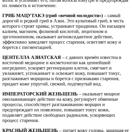
волос и усиливает его, питая волосы изнутри и предупреждая
их ломкость и истончение.
ГРИБ МАЦУТАКЭ (гриб «вечной молодости»)
– самый
дорогой и редкий гриб в Азии. Это культовый гриб, в честь
которого строят храмы, устраивают праздники. Он насыщен
калием, магнием, фолиевой кислотой, лецитином и
эрготионеином, оказывает антиоксидантное действие,
эффективно замедляет процесс старения, осветляет кожу и
борется с пигментацией.
ЦЕНТЕЛЛА АЗИАТСКАЯ
– с давних времён известна в
восточной медицине и косметологии как ценнейший
ингредиент, ускоряет регенерацию клеток, смягчает и
увлажняет, успокаивает и освежает кожу, повышает тонус,
разглаживает морщины и борется с признаками старения,
придает коже упругий, свежий, подтянутый вид.
ИМПЕРАТОРСКИЙ ЖЕНЬШЕНЬ
– оказывает мощное
омолаживающее действие на кожу, регулирует обменные
процессы, способствует разглаживанию морщин и
предупреждает их появление, повышает тонус кожи,
подавляет действие свободных радикалов, ускоряющих
процесс старения.
КРАСНЫЙ ЖЕНЬШЕНЬ
– питает кожу головы, защищая ее