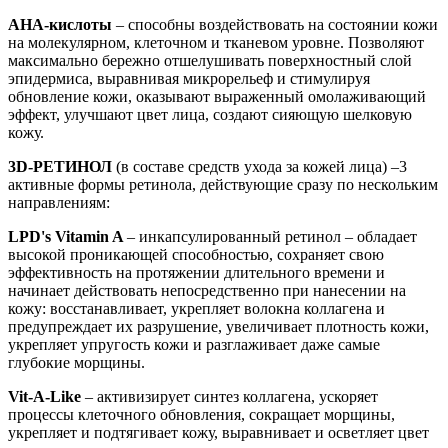
АНА-кислоты
– способны воздействовать на состоянии кожи
на молекулярном, клеточном и тканевом уровне. Позволяют
максимально бережно отшелушивать поверхностный слой
эпидермиса, выравнивая микрорельеф и стимулируя
обновление кожи, оказывают выраженный омолаживающий
эффект, улучшают цвет лица, создают сияющую шелковую
кожу.
3D-РЕТИНОЛ
(в составе средств ухода за кожей лица) –3
активные формы ретинола, действующие сразу по нескольким
направлениям:
LPD's Vitamin A
– инкапсулированный ретинол – обладает
высокой проникающей способностью, сохраняет свою
эффективность на протяжении длительного времени и
начинает действовать непосредственно при нанесении на
кожу: восстанавливает, укрепляет волокна коллагена и
предупреждает их разрушение, увеличивает плотность кожи,
укрепляет упругость кожи и разглаживает даже самые
глубокие морщины.
Vit-A-Like
– активизирует синтез коллагена, ускоряет
процессы клеточного обновления, сокращает морщины,
укрепляет и подтягивает кожу, выравнивает и осветляет цвет