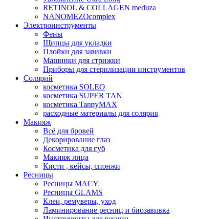
RETINOL & COLLAGEN meduza
NANOMEZOcomplex
Электроинструменты
Фены
Щипцы для укладки
Плойки для завивки
Машинки для стрижки
Приборы для стерилизации инструментов
Солярий
косметика SOLEO
косметика SUPER TAN
косметика TannyMAX
расходные материалы для солярия
Макияж
Всё для бровей
Декорирование глаз
Косметика для губ
Макияж лица
Кисти , кейсы, спонжи
Ресницы
Ресницы MACY
Ресницы GLAMS
Клеи, ремуверы, уход
Ламинирование ресниц и биозавивка
Инструменты для ресниц