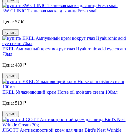
3W CLINIC Тканевая маска для лицаFresh snail
Цена:
57
₽
купить
EKEL Ампульный крем вокруг глаз Hyaluronic acid eye cream
70мл
Цена:
489
₽
купить
EKEL Увлажняющий крем Horse oil moisture cream 100мл
Цена:
513
₽
купить
JIGOTT Антивозростной крем для лица Bird’s Nest Wrinkle