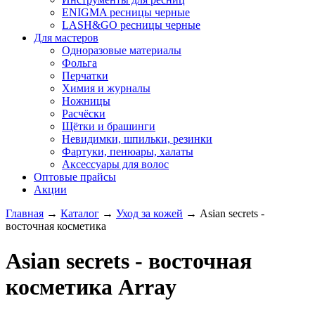
ENIGMA ресницы черные
LASH&GO ресницы черные
Для мастеров
Одноразовые материалы
Фольга
Перчатки
Химия и журналы
Ножницы
Расчёски
Щётки и брашинги
Невидимки, шпильки, резинки
Фартуки, пенюары, халаты
Аксессуары для волос
Оптовые прайсы
Акции
Главная
→
Каталог
→
Уход за кожей
→
Asian seсrets -
восточная косметика
Asian seсrets - восточная
косметика Array