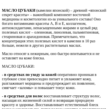
МАС
ЛО ЦУБАКИ
(камелии японской) – древний «японский
секрет красоты» – важнейший компонент восточной
медицины и косметологии из-за уникального состава! Оно
богато витаминами красоты A, В и Е, коллагеном,
антиоксидантами, ненасыщенными жирами и целый ряд
полезных кислот – олеиновая, линолевая, пальмитиновая,
стеариновая и арахидоновая. Примечательно, что
концентрация этих полезных кислот в камелии в 10 раз
больше, нежели в других растительных маслах.
Масло относят к нежирным, оно быстро впитывается и не
оставляет на коже блеска.
МАСЛО ЦУБАКИ:
- в средствах по уходу за кожей
оперативно проникая в
глубокие слои превосходно питает и увлажняет кожу,
разглаживает морщины и предупреждает их появление,
смягчает «заломы» и повышает тонус кожи.
- в средствах для волос
восстанавливает структуру волос,
насыщая их жизненной силой и возвращая природную
красоту и здоровье. Восстанавливает естественный блеск