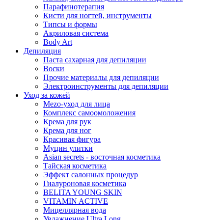
Парафинотерапия
Кисти для ногтей, инструменты
Типсы и формы
Акриловая система
Body Art
Депиляция
Паста сахарная для депиляции
Воски
Прочие материалы для депиляции
Электроинструменты для депиляции
Уход за кожей
Mezo-уход для лица
Комплекс самоомоложения
Крема для рук
Крема для ног
Красивая фигура
Муцин улитки
Asian seсrets - восточная косметика
Тайская косметика
Эффект салонных процедур
Гиалуроновая косметика
BELITA YOUNG SKIN
VITAMIN ACTIVE
Мицеллярная вода
Увлажнение Ultra Long