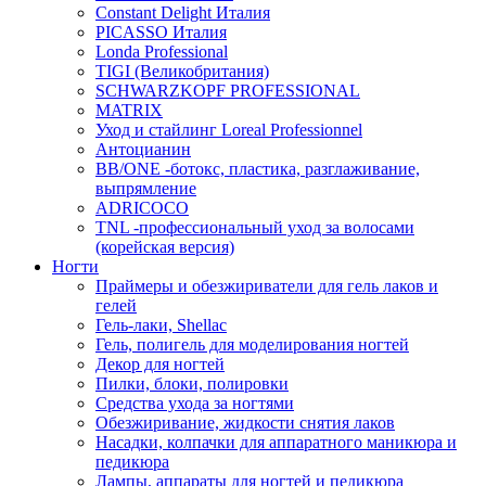
Constant Delight Италия
PICASSO Италия
Londa Professional
TIGI (Великобритания)
SCHWARZKOPF PROFESSIONAL
MATRIX
Уход и стайлинг Loreal Professionnel
Антоцианин
BB/ONE -ботокс, пластика, разглаживание,
выпрямление
ADRICOCO
TNL -профессиональный уход за волосами
(корейская версия)
Ногти
Праймеры и обезжириватели для гель лаков и
гелей
Гель-лаки, Shellac
Гель, полигель для моделирования ногтей
Декор для ногтей
Пилки, блоки, полировки
Средства ухода за ногтями
Обезжиривание, жидкости снятия лаков
Насадки, колпачки для аппаратного маникюра и
педикюра
Лампы, аппараты для ногтей и педикюра