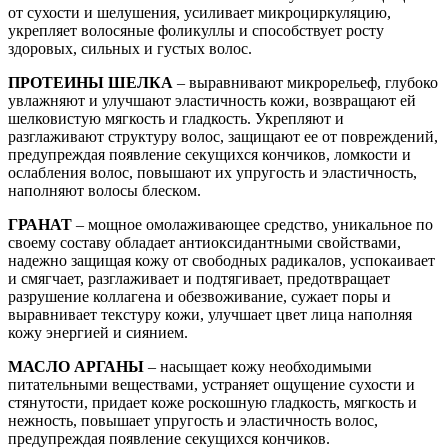
от сухости и шелушения, усиливает микроциркуляцию,
укрепляет волосяные фоликуллы и способствует росту
здоровых, сильных и густых волос.
ПРОТЕИНЫ ШЕЛКА
– выравнивают микрорельеф, глубоко
увлажняют и улучшают эластичность кожи, возвращают ей
шелковистую мягкость и гладкость. Укрепляют и
разглаживают структуру волос, защищают ее от повреждений,
предупреждая появление секущихся кончиков, ломкости и
ослабления волос, повышают их упругость и эластичность,
наполняют волосы блеском.
ГРАНАТ
– мощное омолаживающее средство, уникальное по
своему составу обладает антиоксидантными свойствами,
надежно защищая кожу от свободных радикалов, успокаивает
и смягчает, разглаживает и подтягивает, предотвращает
разрушение коллагена и обезвоживание, сужает поры и
выравнивает текстуру кожи, улучшает цвет лица наполняя
кожу энергией и сиянием.
МАСЛО АРГАНЫ
– насыщает кожу необходимыми
питательными веществами, устраняет ощущение сухости и
стянутости, придает коже роскошную гладкость, мягкость и
нежность, повышает упругость и эластичность волос,
предупреждая появление секущихся кончиков.