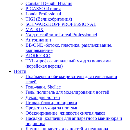
Constant Delight Италия
PICASSO Италия
Londa Professional
TIGI (Великобритания)
SCHWARZKOPF PROFESSIONAL
MATRIX
Уход и стайлинг Loreal Professionnel
Антоцианин
BB/ONE -ботокс, пластика, разглаживание,
выпрямление
ADRICOCO
TNL -профессиональный уход за волосами
(корейская версия)
Ногти
Праймеры и обезжириватели для гель лаков и
гелей
Гель-лаки, Shellac
Гель, полигель для моделирования ногтей
Декор для ногтей
Пилки, блоки, полировки
Средства ухода за ногтями
Обезжиривание, жидкости снятия лаков
Насадки, колпачки для аппаратного маникюра и
педикюра
Лампы, аппараты для ногтей и педикюра