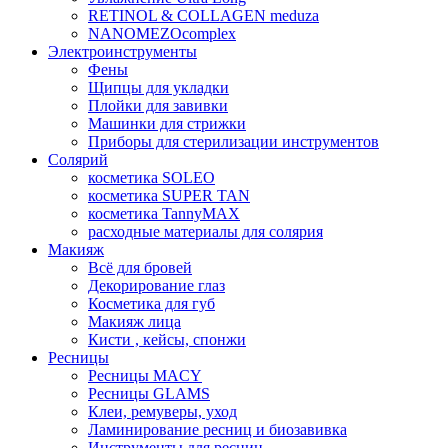
RETINOL & COLLAGEN meduza
NANOMEZOcomplex
Электроинструменты
Фены
Щипцы для укладки
Плойки для завивки
Машинки для стрижки
Приборы для стерилизации инструментов
Солярий
косметика SOLEO
косметика SUPER TAN
косметика TannyMAX
расходные материалы для солярия
Макияж
Всё для бровей
Декорирование глаз
Косметика для губ
Макияж лица
Кисти , кейсы, спонжи
Ресницы
Ресницы MACY
Ресницы GLAMS
Клеи, ремуверы, уход
Ламинирование ресниц и биозавивка
Инструменты для ресниц