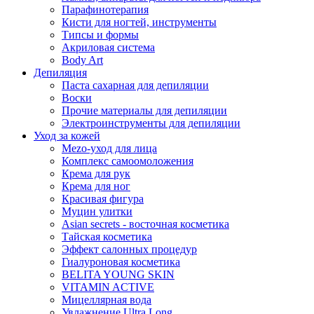
Парафинотерапия
Кисти для ногтей, инструменты
Типсы и формы
Акриловая система
Body Art
Депиляция
Паста сахарная для депиляции
Воски
Прочие материалы для депиляции
Электроинструменты для депиляции
Уход за кожей
Mezo-уход для лица
Комплекс самоомоложения
Крема для рук
Крема для ног
Красивая фигура
Муцин улитки
Asian seсrets - восточная косметика
Тайская косметика
Эффект салонных процедур
Гиалуроновая косметика
BELITA YOUNG SKIN
VITAMIN ACTIVE
Мицеллярная вода
Увлажнение Ultra Long