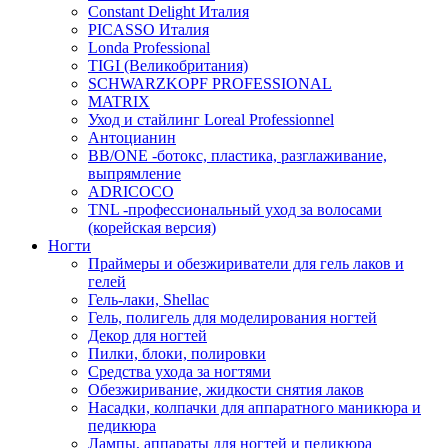
Constant Delight Италия
PICASSO Италия
Londa Professional
TIGI (Великобритания)
SCHWARZKOPF PROFESSIONAL
MATRIX
Уход и стайлинг Loreal Professionnel
Антоцианин
BB/ONE -ботокс, пластика, разглаживание,
выпрямление
ADRICOCO
TNL -профессиональный уход за волосами
(корейская версия)
Ногти
Праймеры и обезжириватели для гель лаков и
гелей
Гель-лаки, Shellac
Гель, полигель для моделирования ногтей
Декор для ногтей
Пилки, блоки, полировки
Средства ухода за ногтями
Обезжиривание, жидкости снятия лаков
Насадки, колпачки для аппаратного маникюра и
педикюра
Лампы, аппараты для ногтей и педикюра