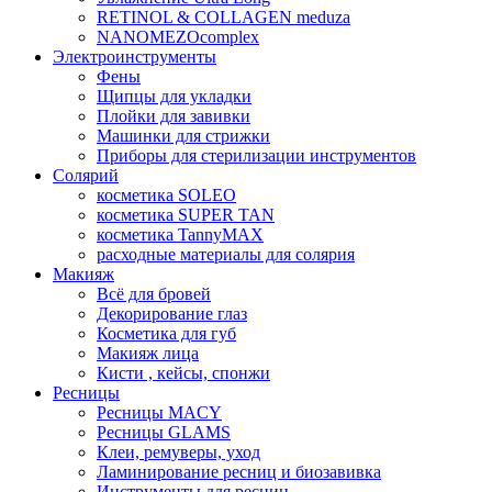
RETINOL & COLLAGEN meduza
NANOMEZOcomplex
Электроинструменты
Фены
Щипцы для укладки
Плойки для завивки
Машинки для стрижки
Приборы для стерилизации инструментов
Солярий
косметика SOLEO
косметика SUPER TAN
косметика TannyMAX
расходные материалы для солярия
Макияж
Всё для бровей
Декорирование глаз
Косметика для губ
Макияж лица
Кисти , кейсы, спонжи
Ресницы
Ресницы MACY
Ресницы GLAMS
Клеи, ремуверы, уход
Ламинирование ресниц и биозавивка
Инструменты для ресниц