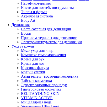
Парафинотерапия
Кисти для ногтей, инструменты
Типсы и формы
Акриловая система
Body Art
Депиляция
Паста сахарная для депиляции
Воски
Прочие материалы для депиляции
Электроинструменты для депиляции
Уход за кожей
Mezo-уход для лица
Комплекс самоомоложения
Крема для рук
Крема для ног
Красивая фигура
Муцин улитки
Asian seсrets - восточная косметика
Тайская косметика
Эффект салонных процедур
Гиалуроновая косметика
BELITA YOUNG SKIN
VITAMIN ACTIVE
Мицеллярная вода
Увлажнение Ultra Long