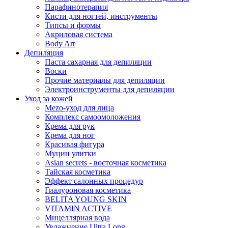
Парафинотерапия
Кисти для ногтей, инструменты
Типсы и формы
Акриловая система
Body Art
Депиляция
Паста сахарная для депиляции
Воски
Прочие материалы для депиляции
Электроинструменты для депиляции
Уход за кожей
Mezo-уход для лица
Комплекс самоомоложения
Крема для рук
Крема для ног
Красивая фигура
Муцин улитки
Asian seсrets - восточная косметика
Тайская косметика
Эффект салонных процедур
Гиалуроновая косметика
BELITA YOUNG SKIN
VITAMIN ACTIVE
Мицеллярная вода
Увлажнение Ultra Long