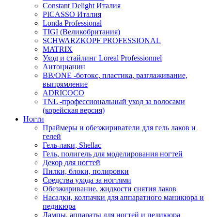
Constant Delight Италия
PICASSO Италия
Londa Professional
TIGI (Великобритания)
SCHWARZKOPF PROFESSIONAL
MATRIX
Уход и стайлинг Loreal Professionnel
Антоцианин
BB/ONE -ботокс, пластика, разглаживание,
выпрямление
ADRICOCO
TNL -профессиональный уход за волосами
(корейская версия)
Ногти
Праймеры и обезжириватели для гель лаков и
гелей
Гель-лаки, Shellac
Гель, полигель для моделирования ногтей
Декор для ногтей
Пилки, блоки, полировки
Средства ухода за ногтями
Обезжиривание, жидкости снятия лаков
Насадки, колпачки для аппаратного маникюра и
педикюра
Лампы, аппараты для ногтей и педикюра