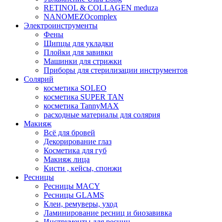
RETINOL & COLLAGEN meduza
NANOMEZOcomplex
Электроинструменты
Фены
Щипцы для укладки
Плойки для завивки
Машинки для стрижки
Приборы для стерилизации инструментов
Солярий
косметика SOLEO
косметика SUPER TAN
косметика TannyMAX
расходные материалы для солярия
Макияж
Всё для бровей
Декорирование глаз
Косметика для губ
Макияж лица
Кисти , кейсы, спонжи
Ресницы
Ресницы MACY
Ресницы GLAMS
Клеи, ремуверы, уход
Ламинирование ресниц и биозавивка
Инструменты для ресниц