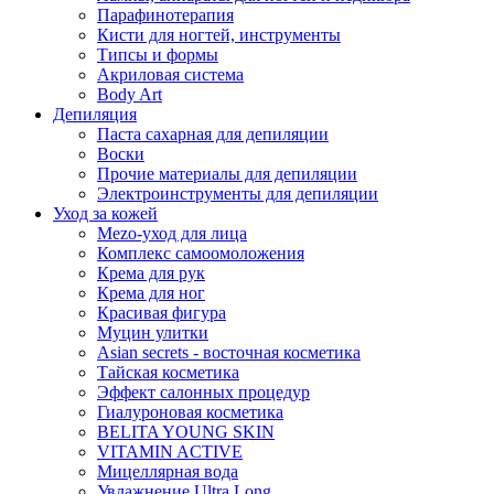
Парафинотерапия
Кисти для ногтей, инструменты
Типсы и формы
Акриловая система
Body Art
Депиляция
Паста сахарная для депиляции
Воски
Прочие материалы для депиляции
Электроинструменты для депиляции
Уход за кожей
Mezo-уход для лица
Комплекс самоомоложения
Крема для рук
Крема для ног
Красивая фигура
Муцин улитки
Asian seсrets - восточная косметика
Тайская косметика
Эффект салонных процедур
Гиалуроновая косметика
BELITA YOUNG SKIN
VITAMIN ACTIVE
Мицеллярная вода
Увлажнение Ultra Long