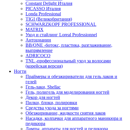
Constant Delight Италия
PICASSO Италия
Londa Professional
TIGI (Великобритания)
SCHWARZKOPF PROFESSIONAL
MATRIX
Уход и стайлинг Loreal Professionnel
Антоцианин
BB/ONE -ботокс, пластика, разглаживание,
выпрямление
ADRICOCO
TNL -профессиональный уход за волосами
(корейская версия)
Ногти
Праймеры и обезжириватели для гель лаков и
гелей
Гель-лаки, Shellac
Гель, полигель для моделирования ногтей
Декор для ногтей
Пилки, блоки, полировки
Средства ухода за ногтями
Обезжиривание, жидкости снятия лаков
Насадки, колпачки для аппаратного маникюра и
педикюра
Лампы, аппараты для ногтей и педикюра