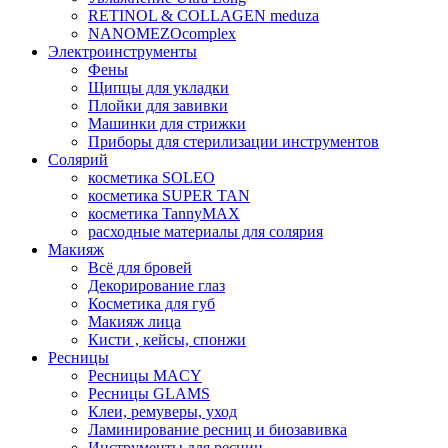
RETINOL & COLLAGEN meduza
NANOMEZOcomplex
Электроинструменты
Фены
Щипцы для укладки
Плойки для завивки
Машинки для стрижки
Приборы для стерилизации инструментов
Солярий
косметика SOLEO
косметика SUPER TAN
косметика TannyMAX
расходные материалы для солярия
Макияж
Всё для бровей
Декорирование глаз
Косметика для губ
Макияж лица
Кисти , кейсы, спонжи
Ресницы
Ресницы MACY
Ресницы GLAMS
Клеи, ремуверы, уход
Ламинирование ресниц и биозавивка
Инструменты для ресниц