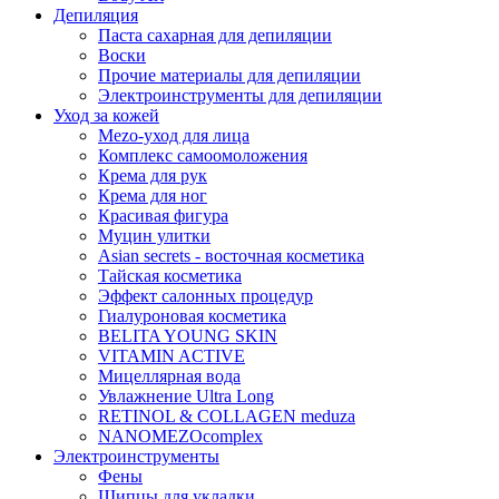
Депиляция
Паста сахарная для депиляции
Воски
Прочие материалы для депиляции
Электроинструменты для депиляции
Уход за кожей
Mezo-уход для лица
Комплекс самоомоложения
Крема для рук
Крема для ног
Красивая фигура
Муцин улитки
Asian seсrets - восточная косметика
Тайская косметика
Эффект салонных процедур
Гиалуроновая косметика
BELITA YOUNG SKIN
VITAMIN ACTIVE
Мицеллярная вода
Увлажнение Ultra Long
RETINOL & COLLAGEN meduza
NANOMEZOcomplex
Электроинструменты
Фены
Щипцы для укладки