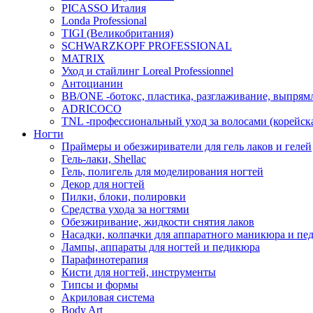
PICASSO Италия
Londa Professional
TIGI (Великобритания)
SCHWARZKOPF PROFESSIONAL
MATRIX
Уход и стайлинг Loreal Professionnel
Антоцианин
BB/ONE -ботокс, пластика, разглаживание, выпрям
ADRICOCO
TNL -профессиональный уход за волосами (корейска
Ногти
Праймеры и обезжириватели для гель лаков и гелей
Гель-лаки, Shellac
Гель, полигель для моделирования ногтей
Декор для ногтей
Пилки, блоки, полировки
Средства ухода за ногтями
Обезжиривание, жидкости снятия лаков
Насадки, колпачки для аппаратного маникюра и пе
Лампы, аппараты для ногтей и педикюра
Парафинотерапия
Кисти для ногтей, инструменты
Типсы и формы
Акриловая система
Body Art