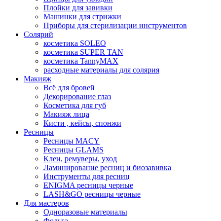
Плойки для завивки
Машинки для стрижки
Приборы для стерилизации инструментов
Солярий
косметика SOLEO
косметика SUPER TAN
косметика TannyMAX
расходные материалы для солярия
Макияж
Всё для бровей
Декорирование глаз
Косметика для губ
Макияж лица
Кисти , кейсы, спонжи
Ресницы
Ресницы MACY
Ресницы GLAMS
Клеи, ремуверы, уход
Ламинирование ресниц и биозавивка
Инструменты для ресниц
ENIGMA ресницы черные
LASH&GO ресницы черные
Для мастеров
Одноразовые материалы
Фольга