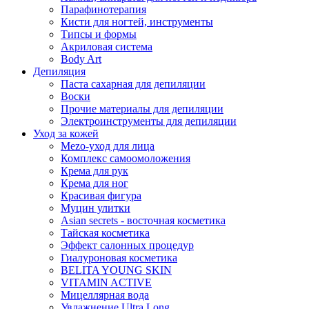
Парафинотерапия
Кисти для ногтей, инструменты
Типсы и формы
Акриловая система
Body Art
Депиляция
Паста сахарная для депиляции
Воски
Прочие материалы для депиляции
Электроинструменты для депиляции
Уход за кожей
Mezo-уход для лица
Комплекс самоомоложения
Крема для рук
Крема для ног
Красивая фигура
Муцин улитки
Asian seсrets - восточная косметика
Тайская косметика
Эффект салонных процедур
Гиалуроновая косметика
BELITA YOUNG SKIN
VITAMIN ACTIVE
Мицеллярная вода
Увлажнение Ultra Long