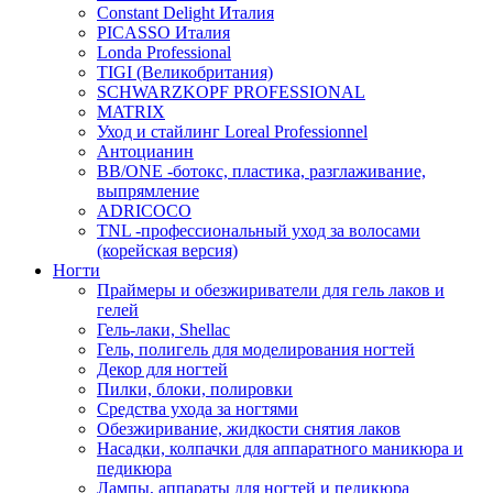
Constant Delight Италия
PICASSO Италия
Londa Professional
TIGI (Великобритания)
SCHWARZKOPF PROFESSIONAL
MATRIX
Уход и стайлинг Loreal Professionnel
Антоцианин
BB/ONE -ботокс, пластика, разглаживание,
выпрямление
ADRICOCO
TNL -профессиональный уход за волосами
(корейская версия)
Ногти
Праймеры и обезжириватели для гель лаков и
гелей
Гель-лаки, Shellac
Гель, полигель для моделирования ногтей
Декор для ногтей
Пилки, блоки, полировки
Средства ухода за ногтями
Обезжиривание, жидкости снятия лаков
Насадки, колпачки для аппаратного маникюра и
педикюра
Лампы, аппараты для ногтей и педикюра