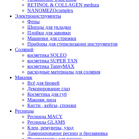
RETINOL & COLLAGEN meduza
NANOMEZOcomplex
Электроинструменты
Фены
Щипцы для укладки
Плойки для завивки
Машинки для стрижки
Приборы для стерилизации инструментов
Солярий
косметика SOLEO
косметика SUPER TAN
косметика TannyMAX
расходные материалы для солярия
Макияж
Всё для бровей
Декорирование глаз
Косметика для губ
Макияж лица
Кисти , кейсы, спонжи
Ресницы
Ресницы MACY
Ресницы GLAMS
Клеи, ремуверы, уход
Ламинирование ресниц и биозавивка
Инструменты для ресниц