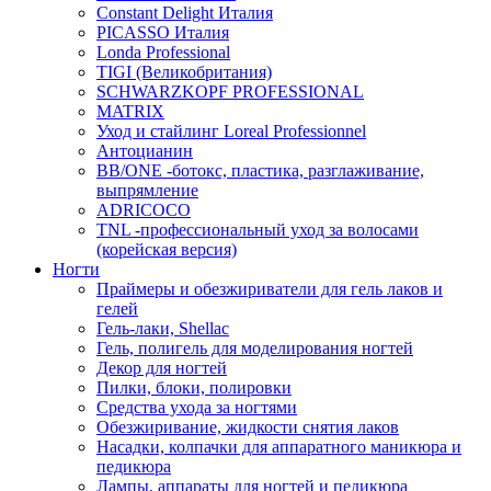
Constant Delight Италия
PICASSO Италия
Londa Professional
TIGI (Великобритания)
SCHWARZKOPF PROFESSIONAL
MATRIX
Уход и стайлинг Loreal Professionnel
Антоцианин
BB/ONE -ботокс, пластика, разглаживание,
выпрямление
ADRICOCO
TNL -профессиональный уход за волосами
(корейская версия)
Ногти
Праймеры и обезжириватели для гель лаков и
гелей
Гель-лаки, Shellac
Гель, полигель для моделирования ногтей
Декор для ногтей
Пилки, блоки, полировки
Средства ухода за ногтями
Обезжиривание, жидкости снятия лаков
Насадки, колпачки для аппаратного маникюра и
педикюра
Лампы, аппараты для ногтей и педикюра