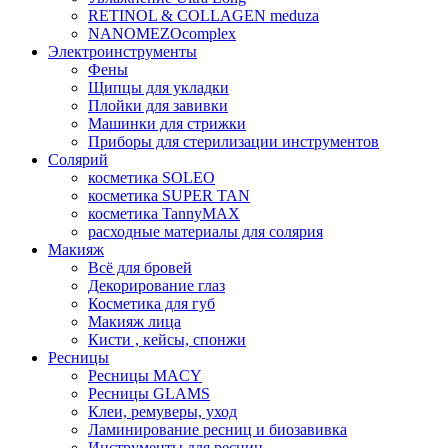
RETINOL & COLLAGEN meduza
NANOMEZOcomplex
Электроинструменты
Фены
Щипцы для укладки
Плойки для завивки
Машинки для стрижки
Приборы для стерилизации инструментов
Солярий
косметика SOLEO
косметика SUPER TAN
косметика TannyMAX
расходные материалы для солярия
Макияж
Всё для бровей
Декорирование глаз
Косметика для губ
Макияж лица
Кисти , кейсы, спонжи
Ресницы
Ресницы MACY
Ресницы GLAMS
Клеи, ремуверы, уход
Ламинирование ресниц и биозавивка
Инструменты для ресниц