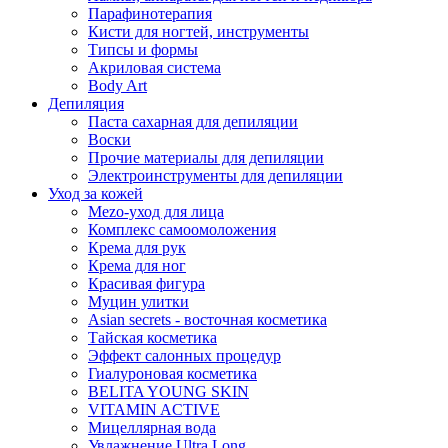
Парафинотерапия
Кисти для ногтей, инструменты
Типсы и формы
Акриловая система
Body Art
Депиляция
Паста сахарная для депиляции
Воски
Прочие материалы для депиляции
Электроинструменты для депиляции
Уход за кожей
Mezo-уход для лица
Комплекс самоомоложения
Крема для рук
Крема для ног
Красивая фигура
Муцин улитки
Asian seсrets - восточная косметика
Тайская косметика
Эффект салонных процедур
Гиалуроновая косметика
BELITA YOUNG SKIN
VITAMIN ACTIVE
Мицеллярная вода
Увлажнение Ultra Long