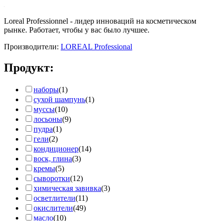
Loreal Professionnel - лидер инноваций на косметическом
рынке. Работает, чтобы у вас было лучшее.
Производители:
LOREAL Professional
Продукт:
наборы
(1)
сухой шампунь
(1)
муссы
(10)
лосьоны
(9)
пудра
(1)
гели
(2)
кондиционер
(14)
воск, глина
(3)
кремы
(5)
сыворотки
(12)
химическая завивка
(3)
осветлители
(11)
окислители
(49)
масло
(10)