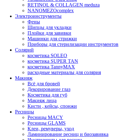
RETINOL & COLLAGEN meduza
NANOMEZOcomplex
Электроинструменты
Фены
Щипцы для укладки
Плойки для завивки
Машинки для стрижки
Приборы для стерилизации инструментов
Солярий
косметика SOLEO
косметика SUPER TAN
косметика TannyMAX
расходные материалы для солярия
Макияж
Всё для бровей
Декорирование глаз
Косметика для губ
Макияж лица
Кисти , кейсы, спонжи
Ресницы
Ресницы MACY
Ресницы GLAMS
Клеи, ремуверы, уход
Ламинирование ресниц и биозавивка
Инструменты для ресниц