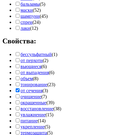
бальзамы
(5)
маски
(52)
шампуни
(45)
спреи
(24)
лаки
(12)
Свойства:
бессульфатный
(1)
от перхоти
(2)
вьющиеся
(6)
от выпадения
(6)
объем
(8)
тонирование
(23)
от сечения
(3)
очищение
(7)
окрашенные
(39)
восстановление
(38)
увлажнение
(15)
питание
(14)
укрепление
(5)
термозащита
(5)