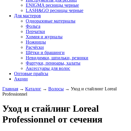
ENIGMA ресницы черные
LASH&GO ресницы черные
Для мастеров
Одноразовые материалы
Фольга
Перчатки
Химия и журналы
Ножницы
Расчёски
Щётки и брашинги
Невидимки, шпильки, резинки
Фартуки, пенюары, халаты
Аксессуары для волос
Оптовые прайсы
Акции
Главная
→
Каталог
→
Волосы
→
Уход и стайлинг Loreal
Professionnel
Уход и стайлинг Loreal
Professionnel от сечения