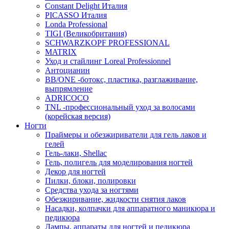
Constant Delight Италия
PICASSO Италия
Londa Professional
TIGI (Великобритания)
SCHWARZKOPF PROFESSIONAL
MATRIX
Уход и стайлинг Loreal Professionnel
Антоцианин
BB/ONE -ботокс, пластика, разглаживание,
выпрямление
ADRICOCO
TNL -профессиональный уход за волосами
(корейская версия)
Ногти
Праймеры и обезжириватели для гель лаков и
гелей
Гель-лаки, Shellac
Гель, полигель для моделирования ногтей
Декор для ногтей
Пилки, блоки, полировки
Средства ухода за ногтями
Обезжиривание, жидкости снятия лаков
Насадки, колпачки для аппаратного маникюра и
педикюра
Лампы, аппараты для ногтей и педикюра