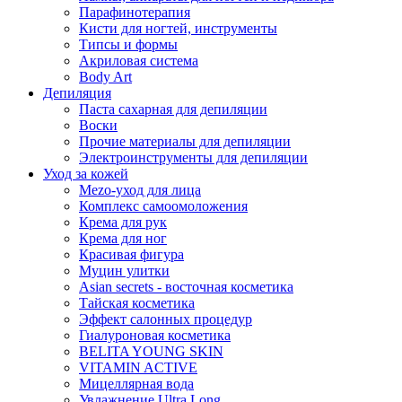
Парафинотерапия
Кисти для ногтей, инструменты
Типсы и формы
Акриловая система
Body Art
Депиляция
Паста сахарная для депиляции
Воски
Прочие материалы для депиляции
Электроинструменты для депиляции
Уход за кожей
Mezo-уход для лица
Комплекс самоомоложения
Крема для рук
Крема для ног
Красивая фигура
Муцин улитки
Asian seсrets - восточная косметика
Тайская косметика
Эффект салонных процедур
Гиалуроновая косметика
BELITA YOUNG SKIN
VITAMIN ACTIVE
Мицеллярная вода
Увлажнение Ultra Long