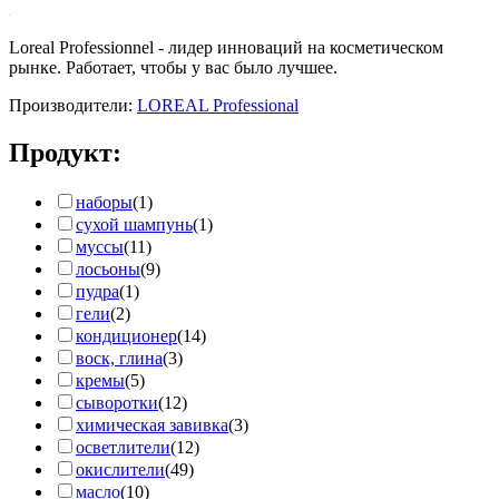
Loreal Professionnel - лидер инноваций на косметическом
рынке. Работает, чтобы у вас было лучшее.
Производители:
LOREAL Professional
Продукт:
наборы
(1)
сухой шампунь
(1)
муссы
(11)
лосьоны
(9)
пудра
(1)
гели
(2)
кондиционер
(14)
воск, глина
(3)
кремы
(5)
сыворотки
(12)
химическая завивка
(3)
осветлители
(12)
окислители
(49)
масло
(10)