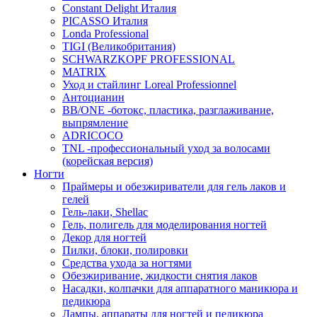
Constant Delight Италия
PICASSO Италия
Londa Professional
TIGI (Великобритания)
SCHWARZKOPF PROFESSIONAL
MATRIX
Уход и стайлинг Loreal Professionnel
Антоцианин
BB/ONE -ботокс, пластика, разглаживание,
выпрямление
ADRICOCO
TNL -профессиональный уход за волосами
(корейская версия)
Ногти
Праймеры и обезжириватели для гель лаков и
гелей
Гель-лаки, Shellac
Гель, полигель для моделирования ногтей
Декор для ногтей
Пилки, блоки, полировки
Средства ухода за ногтями
Обезжиривание, жидкости снятия лаков
Насадки, колпачки для аппаратного маникюра и
педикюра
Лампы, аппараты для ногтей и педикюра