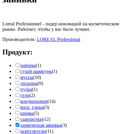
Loreal Professionnel - лидер инноваций на косметическом
рынке. Работает, чтобы у вас было лучшее.
Производители:
LOREAL Professional
Продукт:
наборы
(1)
сухой шампунь
(1)
муссы
(10)
лосьоны
(9)
пудра
(1)
гели
(2)
кондиционер
(14)
воск, глина
(3)
кремы
(5)
сыворотки
(12)
химическая завивка
(3)
осветлители
(11)