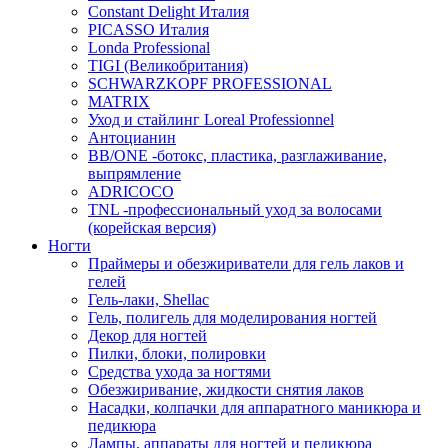
Constant Delight Италия
PICASSO Италия
Londa Professional
TIGI (Великобритания)
SCHWARZKOPF PROFESSIONAL
MATRIX
Уход и стайлинг Loreal Professionnel
Антоцианин
BB/ONE -ботокс, пластика, разглаживание,
выпрямление
ADRICOCO
TNL -профессиональный уход за волосами
(корейская версия)
Ногти
Праймеры и обезжириватели для гель лаков и
гелей
Гель-лаки, Shellac
Гель, полигель для моделирования ногтей
Декор для ногтей
Пилки, блоки, полировки
Средства ухода за ногтями
Обезжиривание, жидкости снятия лаков
Насадки, колпачки для аппаратного маникюра и
педикюра
Лампы, аппараты для ногтей и педикюра