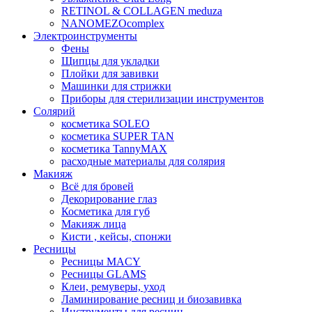
RETINOL & COLLAGEN meduza
NANOMEZOcomplex
Электроинструменты
Фены
Щипцы для укладки
Плойки для завивки
Машинки для стрижки
Приборы для стерилизации инструментов
Солярий
косметика SOLEO
косметика SUPER TAN
косметика TannyMAX
расходные материалы для солярия
Макияж
Всё для бровей
Декорирование глаз
Косметика для губ
Макияж лица
Кисти , кейсы, спонжи
Ресницы
Ресницы MACY
Ресницы GLAMS
Клеи, ремуверы, уход
Ламинирование ресниц и биозавивка
Инструменты для ресниц