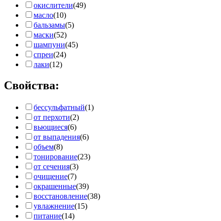
окислители
(49)
масло
(10)
бальзамы
(5)
маски
(52)
шампуни
(45)
спреи
(24)
лаки
(12)
Свойства:
бессульфатный
(1)
от перхоти
(2)
вьющиеся
(6)
от выпадения
(6)
объем
(8)
тонирование
(23)
от сечения
(3)
очищение
(7)
окрашенные
(39)
восстановление
(38)
увлажнение
(15)
питание
(14)