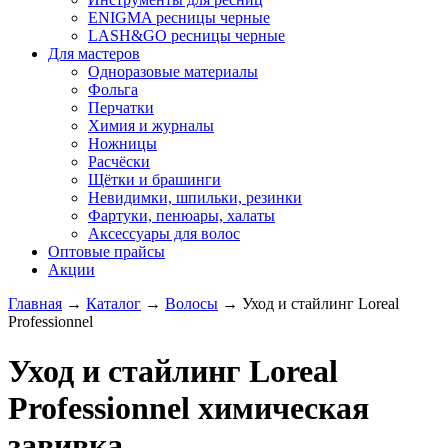
ENIGMA ресницы черные
LASH&GO ресницы черные
Для мастеров
Одноразовые материалы
Фольга
Перчатки
Химия и журналы
Ножницы
Расчёски
Щётки и брашинги
Невидимки, шпильки, резинки
Фартуки, пенюары, халаты
Аксессуары для волос
Оптовые прайсы
Акции
Главная
→
Каталог
→
Волосы
→
Уход и стайлинг Loreal
Professionnel
Уход и стайлинг Loreal
Professionnel химическая
завивка