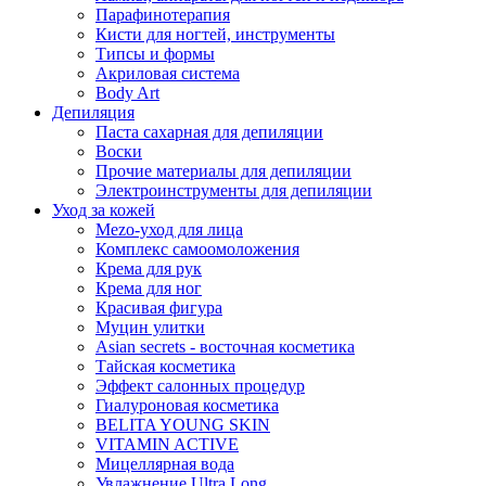
Парафинотерапия
Кисти для ногтей, инструменты
Типсы и формы
Акриловая система
Body Art
Депиляция
Паста сахарная для депиляции
Воски
Прочие материалы для депиляции
Электроинструменты для депиляции
Уход за кожей
Mezo-уход для лица
Комплекс самоомоложения
Крема для рук
Крема для ног
Красивая фигура
Муцин улитки
Asian seсrets - восточная косметика
Тайская косметика
Эффект салонных процедур
Гиалуроновая косметика
BELITA YOUNG SKIN
VITAMIN ACTIVE
Мицеллярная вода
Увлажнение Ultra Long