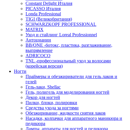
Constant Delight Италия
PICASSO Италия
Londa Professional
TIGI (Великобритания)
SCHWARZKOPF PROFESSIONAL
MATRIX
Уход и стайлинг Loreal Professionnel
Антоцианин
BB/ONE -ботокс, пластика, разглаживание,
выпрямление
ADRICOCO
TNL -профессиональный уход за волосами
(корейская версия)
Ногти
Праймеры и обезжириватели для гель лаков и
гелей
Гель-лаки, Shellac
Гель, полигель для моделирования ногтей
Декор для ногтей
Пилки, блоки, полировки
Средства ухода за ногтями
Обезжиривание, жидкости снятия лаков
Насадки, колпачки для аппаратного маникюра и
педикюра
Лампы, аппараты для ногтей и педикюра