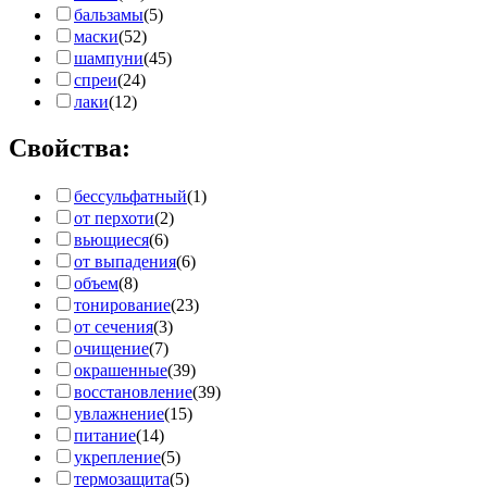
бальзамы
(5)
маски
(52)
шампуни
(45)
спреи
(24)
лаки
(12)
Свойства:
бессульфатный
(1)
от перхоти
(2)
вьющиеся
(6)
от выпадения
(6)
объем
(8)
тонирование
(23)
от сечения
(3)
очищение
(7)
окрашенные
(39)
восстановление
(39)
увлажнение
(15)
питание
(14)
укрепление
(5)
термозащита
(5)