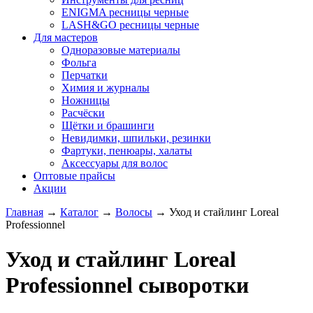
ENIGMA ресницы черные
LASH&GO ресницы черные
Для мастеров
Одноразовые материалы
Фольга
Перчатки
Химия и журналы
Ножницы
Расчёски
Щётки и брашинги
Невидимки, шпильки, резинки
Фартуки, пенюары, халаты
Аксессуары для волос
Оптовые прайсы
Акции
Главная
→
Каталог
→
Волосы
→
Уход и стайлинг Loreal
Professionnel
Уход и стайлинг Loreal
Professionnel сыворотки