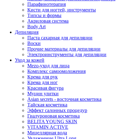
Парафинотерапия
Кисти для ногтей, инструменты
Типсы и формы
Акриловая система
Body Art
Депиляция
Паста сахарная для депиляции
Воски
Прочие материалы для депиляции
Электроинструменты для депиляции
Уход за кожей
Mezo-уход для лица
Комплекс самоомоложения
Крема для рук
Крема для ног
Красивая фигура
Муцин улитки
Asian seсrets - восточная косметика
Тайская косметика
Эффект салонных процедур
Гиалуроновая косметика
BELITA YOUNG SKIN
VITAMIN ACTIVE
Мицеллярная вода
Увлажнение Ultra Long