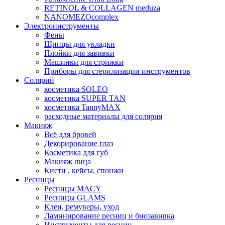
RETINOL & COLLAGEN meduza
NANOMEZOcomplex
Электроинструменты
Фены
Щипцы для укладки
Плойки для завивки
Машинки для стрижки
Приборы для стерилизации инструментов
Солярий
косметика SOLEO
косметика SUPER TAN
косметика TannyMAX
расходные материалы для солярия
Макияж
Всё для бровей
Декорирование глаз
Косметика для губ
Макияж лица
Кисти , кейсы, спонжи
Ресницы
Ресницы MACY
Ресницы GLAMS
Клеи, ремуверы, уход
Ламинирование ресниц и биозавивка
Инструменты для ресниц