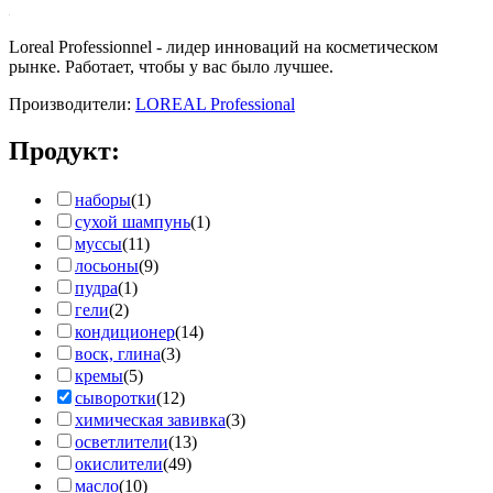
Loreal Professionnel - лидер инноваций на косметическом
рынке. Работает, чтобы у вас было лучшее.
Производители:
LOREAL Professional
Продукт:
наборы
(1)
сухой шампунь
(1)
муссы
(11)
лосьоны
(9)
пудра
(1)
гели
(2)
кондиционер
(14)
воск, глина
(3)
кремы
(5)
сыворотки
(12)
химическая завивка
(3)
осветлители
(13)
окислители
(49)
масло
(10)